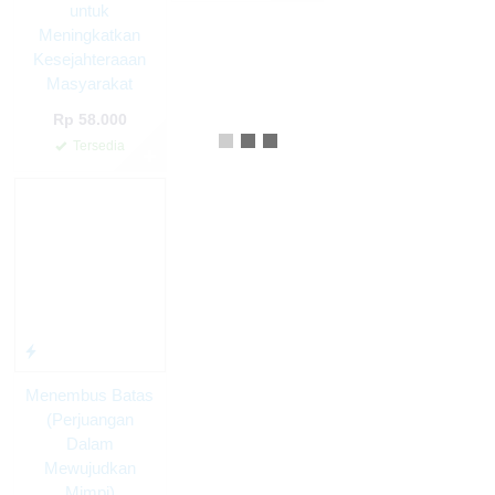
untuk
Meningkatkan
Kesejahteraaan
Masyarakat
Rp 58.000
Tersedia
✚
Menembus Batas
(Perjuangan
Dalam
Mewujudkan
Mimpi)