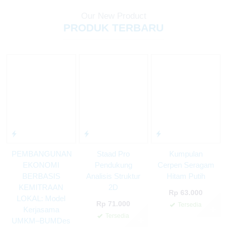
Our New Product
PRODUK TERBARU
PEMBANGUNAN
Staad Pro
Kumpulan
EKONOMI
Pendukung
Cerpen Seragam
BERBASIS
Analisis Struktur
Hitam Putih
KEMITRAAN
2D
Rp 63.000
LOKAL: Model
Rp 71.000
Tersedia
Kerjasama
✚
Tersedia
UMKM–BUMDes
✚