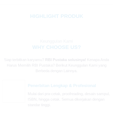
sekarang! 🚀📚
📢 PROMO TERBATAS! Cetak buku di RBI Pustaka sekarang dan dapatkan
HIGHLIGHT PRODUK
keuntungan lebih! 📚✨ Hubungi kami segera!
Keunggulan Kami
WHY CHOOSE US?
Siap terbitkan karyamu?
RBI Pustaka solusinya!
Kenapa Anda
Harus Memilih RBI Pustaka? Berikut Keunggulan Kami yang
Berbeda dengan Lainnya.
Penerbitan Lengkap & Profesional
Mulai dari pra-cetak, proofreading, desain sampul,
ISBN, hingga cetak. Semua dikerjakan dengan
standar tinggi.