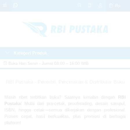
Rp
Kategori Produk
Buka Hari Senin - Jumat 08:00 – 16:00 WIB
🎁 GRATIS DESAIN COVER! Untuk setiap pemesanan cetak buku di RBI
RBI Pustaka - Penerbit, Percetakan & Distributor Buku
Pustaka, dapatkan layanan desain cover GRATIS! 🤩📘
📢 PROMO SPESIAL! Cetak buku di RBI Pustaka diskon hingga 20%! 🎉
Masih ribet terbitkan buku? Saatnya kenalan dengan
RBI
Jangan lewatkan kesempatan ini. Hubungi kami sekarang! 📚✨
Pustaka
! Mulai dari pra-cetak, proofreading, desain sampul,
ISBN, hingga cetak—semua dikerjakan dengan profesional.
🎁 KEJUTAN PROMO! Dapatkan berbagai bonus menarik untuk setiap
Proses cepat, hasil berkualitas, plus promosi di berbagai
penerbitan dan cetak buku di RBI Pustaka! Yuk, terbitkan karyamu
platform!