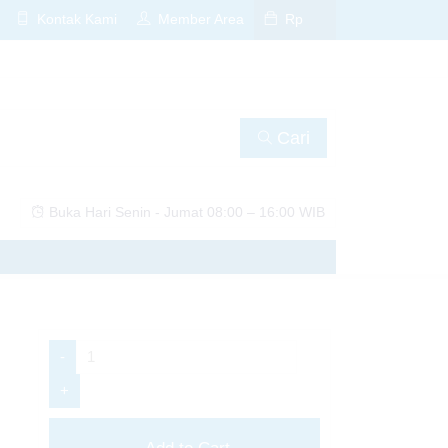
Kontak Kami
Member Area
Rp
Cari
Buka Hari Senin - Jumat 08:00 – 16:00 WIB
📚✨
amu sekarang! 🚀📚
-
+