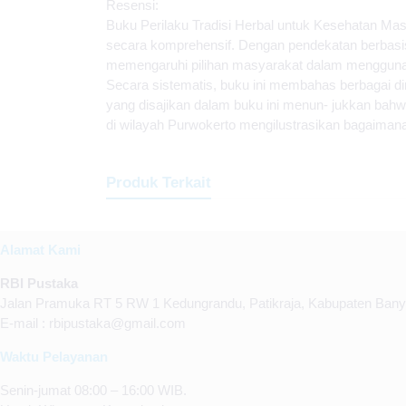
Resensi:
Buku Perilaku Tradisi Herbal untuk Kesehatan Ma
secara komprehensif. Dengan pendekatan berbasis 
memengaruhi pilihan masyarakat dalam menggunak
Secara sistematis, buku ini membahas berbagai di
yang disajikan dalam buku ini menun- jukkan bahw
di wilayah Purwokerto mengilustrasikan bagaiman
Produk Terkait
Alamat Kami
RBI Pustaka
Jalan Pramuka RT 5 RW 1 Kedungrandu, Patikraja, Kabupaten Ban
E-mail : rbipustaka@gmail.com
Waktu Pelayanan
Senin-jumat 08:00 – 16:00 WIB.