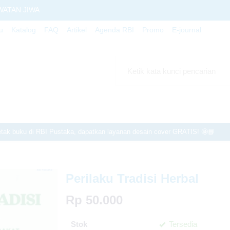
WATAN JIWA
u
Katalog
FAQ
Artikel
Agenda RBI
Promo
E-journal
i Berkah (Pengelolaan Sampah di
Pada Kyai
k buku di RBI Pustaka, dapatkan layanan desain cover GRATIS! 🤩📘
 TEMUAN ARKEOLOGI
ingga 20%! 🎉 Jangan lewatkan kesempatan ini. Hubungi kami sekarang! 
uk setiap penerbitan dan cetak buku di RBI Pustaka! Yuk, terbitkan kary
Perilaku Tradisi Herbal
ng dan dapatkan keuntungan lebih! 📚✨ Hubungi kami segera!
Rp 50.000
Stok
Tersedia