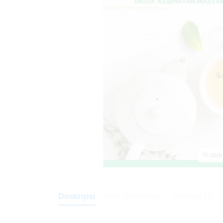
click
Deskripsi
Info Tambahan
Diskusi (0)