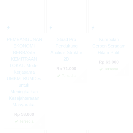
sekarang! 🚀📚
📢 PROMO TERBATAS! Cetak buku di RBI Pustaka sekarang dan dapatkan
keuntungan lebih! 📚✨ Hubungi kami segera!
PEMBANGUNAN
Staad Pro
Kumpulan
EKONOMI
Pendukung
Cerpen Seragam
BERBASIS
Analisis Struktur
Hitam Putih
KEMITRAAN
2D
Rp 63.000
LOKAL: Model
Rp 71.000
Tersedia
Kerjasama
✚
Tersedia
UMKM–BUMDes
✚
untuk
Meningkatkan
Kesejahteraaan
Masyarakat
Rp 58.000
Tersedia
✚