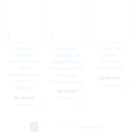
PUBLIC
Klasifikasi
ISI ALKITAB
SPEAKING
Pengangguran
DALAM
UNTUK GURU
dengan Random
TEMUAN
(SENI
Forest dan SVM
ARKEOLOGI
MENYALAKAN
Pada Data
Rp 94.000
PELITA DI
Ketenagakerjaan
Tersedia
KELAS)
✚
Rp 45.000
Rp 86.000
Tersedia
✚
Tersedia
✚
1
2
3
4
Selanjutnya