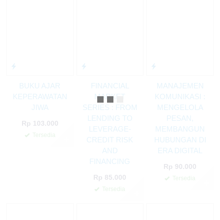
BUKU AJAR
FINANCIAL
MANAJEMEN
KEPERAWATAN
MARKET
KOMUNIKASI :
JIWA
SERIES : FROM
MENGELOLA
LENDING TO
PESAN,
Rp 103.000
LEVERAGE-
MEMBANGUN
Tersedia
✚
CREDIT RISK
HUBUNGAN DI
AND
ERA DIGITAL
FINANCING
Rp 90.000
Rp 85.000
Tersedia
✚
Tersedia
✚