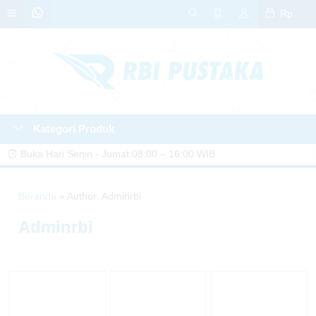
Rp
Kategori Produk
Buka Hari Senin - Jumat 08:00 – 16:00 WIB
🎁 GRATIS DESAIN COVER! Untuk setiap pemesanan cetak buku di RBI
Beranda
»
Author: Adminrbi
Pustaka, dapatkan layanan desain cover GRATIS! 🤩📘
Adminrbi
📢 PROMO SPESIAL! Cetak buku di RBI Pustaka diskon hingga 20%! 🎉
Jangan lewatkan kesempatan ini. Hubungi kami sekarang! 📚✨
🎁 KEJUTAN PROMO! Dapatkan berbagai bonus menarik untuk setiap
penerbitan dan cetak buku di RBI Pustaka! Yuk, terbitkan karyamu