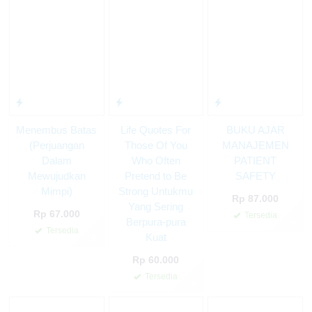
Menembus Batas
Life Quotes For
BUKU AJAR
(Perjuangan
Those Of You
MANAJEMEN
Dalam
Who Often
PATIENT
Mewujudkan
Pretend to Be
SAFETY
Mimpi)
Strong Untukmu
Rp 87.000
Yang Sering
Rp 67.000
Tersedia
Berpura-pura
✚
Tersedia
✚
Kuat
Rp 60.000
Tersedia
✚