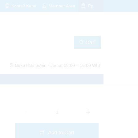
Kontak Kami
Member Area
Rp
Cari
Buka Hari Senin - Jumat 08:00 – 16:00 WIB
📚✨
amu sekarang! 🚀📚
-
+
Add to Cart