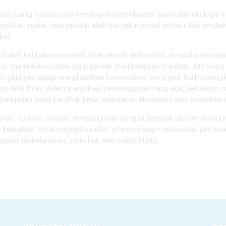
asi ruang kapital yang membawa konsekuensi sosial dan ekologis ya
ksklusi sosial, masyarakat lebih banyak menjadi korban dari pemb
kat.
am kebijakan nasional, tidak pernah bebas nilai. la selalu membaw
s-yang menentukan siapa yang berhak mendapatkan manfaat, dan si
lingkungan dapat menghasilkan konsekuensi yang jauh lebih merug
agar lebih kritis dalam menyikapi pembangunan yang ada, sekaligus
bangunan yang berpihak pada kelestarian ekosistem dan kesejahtera
ngunan, konteks realitas pembangunan sampai dampak dari pembang
 kebijakan, serta menjadi sumber referensi bagi mahasiswa, pembuat 
gunan berkelanjutan, serta hak atas ruang hidup.