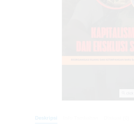
click
Deskripsi
Info Tambahan
Diskusi (0)