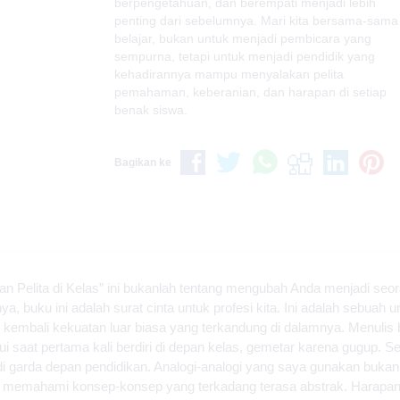
berpengetahuan, dan berempati menjadi lebih
penting dari sebelumnya. Mari kita bersama-sama
belajar, bukan untuk menjadi pembicara yang
sempurna, tetapi untuk menjadi pendidik yang
kehadirannya mampu menyalakan pelita
pemahaman, keberanian, dan harapan di setiap
benak siswa.
Bagikan ke
n Pelita di Kelas” ini bukanlah tentang mengubah Anda menjadi seo
, buku ini adalah surat cinta untuk profesi kita. Ini adalah sebuah u
kembali kekuatan luar biasa yang terkandung di dalamnya. Menulis b
aat pertama kali berdiri di depan kelas, gemetar karena gugup. Setia
garda depan pendidikan. Analogi-analogi yang saya gunakan bukan
isa memahami konsep-konsep yang terkadang terasa abstrak. Harapan