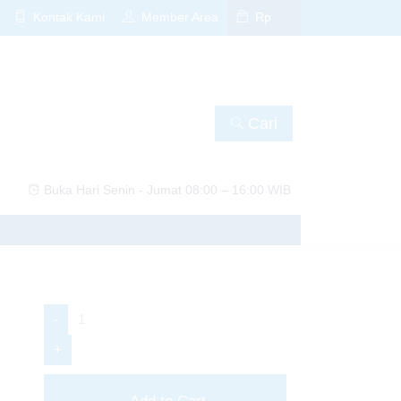
Kontak Kami
Member Area
Rp
Cari
Buka Hari Senin - Jumat 08:00 – 16:00 WIB
📚✨
amu sekarang! 🚀📚
-
+