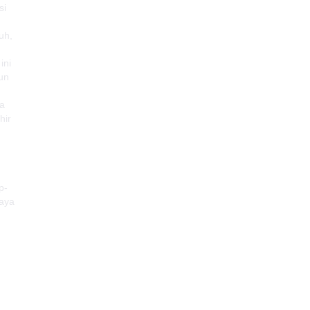
si
uh,
ini
un
na
hir
p-
saya