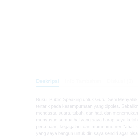
Deskripsi
Info Tambahan
Diskusi (0)
Buku “Public Speaking untuk Guru: Seni Menyalaka
tertarik pada kesempurnaan yang dipoles. Sebaliknya
mendasar, suara, tubuh, dan hati, dan menemukan 
menyusun semua hal yang saya harap saya ketahui s
percobaan, kegagalan, dan momenmomen “aha!” di 
yang saya bangun untuk diri saya sendiri agar b