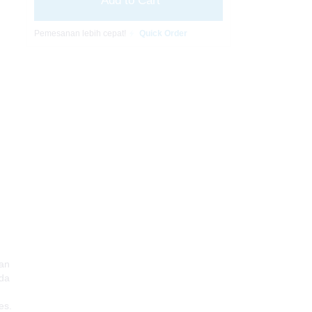
Add to Cart
Pemesanan lebih cepat!
Quick Order
kan
nda
es.