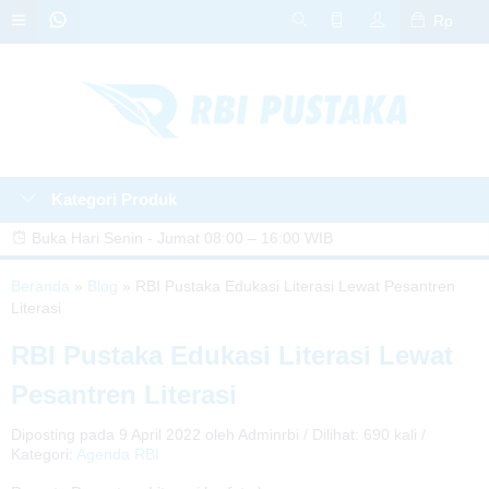
Rp
Kategori Produk
Buka Hari Senin - Jumat 08:00 – 16:00 WIB
🎁 GRATIS DESAIN COVER! Untuk setiap pemesanan cetak buku di RBI
Beranda
»
Blog
»
RBI Pustaka Edukasi Literasi Lewat Pesantren
Literasi
Pustaka, dapatkan layanan desain cover GRATIS! 🤩📘
📢 PROMO SPESIAL! Cetak buku di RBI Pustaka diskon hingga 20%! 🎉
RBI Pustaka Edukasi Literasi Lewat
Jangan lewatkan kesempatan ini. Hubungi kami sekarang! 📚✨
Pesantren Literasi
🎁 KEJUTAN PROMO! Dapatkan berbagai bonus menarik untuk setiap
Diposting pada 9 April 2022 oleh Adminrbi / Dilihat: 690 kali /
Kategori:
Agenda RBI
penerbitan dan cetak buku di RBI Pustaka! Yuk, terbitkan karyamu