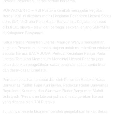
Peserta Pesantren Literasi berfoto bersama.
sekarang! 🚀📚
PURWOKERTO – RBI Pustaka kembali menggelar kegiatan
📢 PROMO TERBATAS! Cetak buku di RBI Pustaka sekarang dan dapatkan
literasi. Kali ini dikemas melalui kegiatan Pesantren Literasi Sabtu
keuntungan lebih! 📚✨ Hubungi kami segera!
sore, (9/4) di Graha Pena Radar Banyumas. Kegiatan tersebut
diikuti 101 siswa – siswi dari berbagai sekolah jenjang SMP/MTs
di Kabupaten Banyumas.
Ketua Panitia Pesantren Literasi Maulidin Wahyu mengatakan,
kegiatan Pesantren Literasi bertujuan untuk memberikan edukasi
seputar literasi. BACA JUGA: Perkuat Kecintaan Pelajar Pada
Literasi Temukan Momentum Mencintai Literasi Peserta juga
akan diberikan pengetahuan dasar penulisan dasar cerita fiksi
dan dasar-dasar jurnalistik.
Pemateri pelatihan tersebut diisi oleh Pimpinan Redaksi Radar
Banyumas Yudhis Fajar Kurniawan, Redaktur Radar Banyumas
Bayu Indra Kusuma, dan Wartawan Radar Banyumas Mahdi
Sulistyadi. “Pesantren Literasi jadi salah satu gerakan literasi
yang digagas oleh RBI Pustaka.
Tujuannya peserta bisa memperoleh pengetahuan terkait literasi